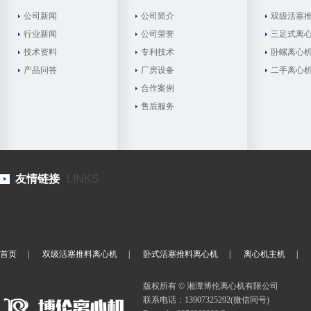
公司新闻
公司简介
双级活塞
行业新闻
公司荣誉
三足式离
技术资料
专利技术
卧螺离心
产品问答
厂房设备
二手离心
合作案例
售后服务
友情链接
LINKS
首页
|
双级活塞推料离心机
|
卧式活塞推料离心机
|
离心机主机
|
版权所有 © 湘潭博伦离心机有限公司
联系电话：13907325292(微信同号)