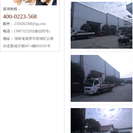
咨询热线：
400-0223-568
邮件：
2356262308@qq.com
电话：
13907325292(微信同号)
地址：
湖南省湘潭市雨湖区云塘
街道繁城月塘047-4幢010101号