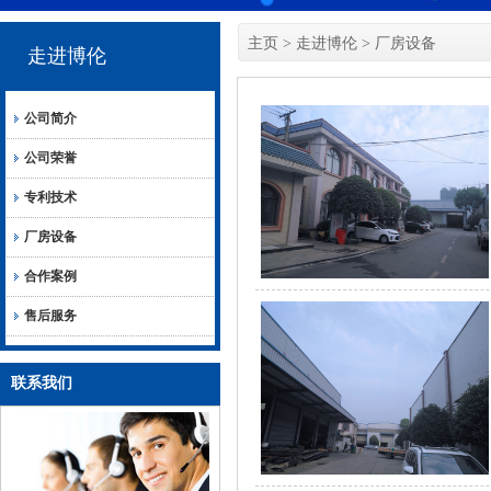
主页
>
走进博伦
>
厂房设备
走进博伦
公司简介
公司荣誉
专利技术
厂房设备
合作案例
售后服务
联系我们