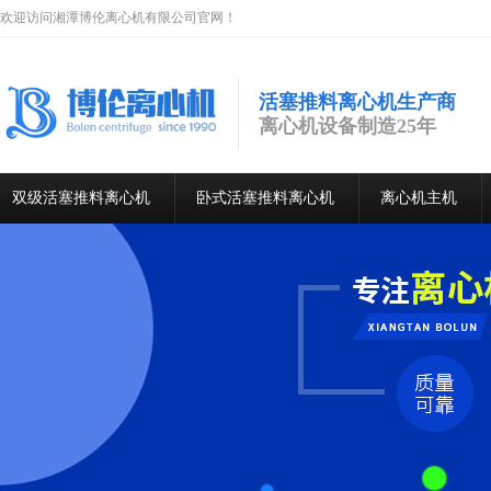
欢迎访问湘潭博伦离心机有限公司官网！
活塞推料离心机生产商
离心机设备制造25年
双级活塞推料离心机
卧式活塞推料离心机
离心机主机