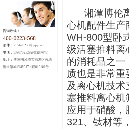
湘潭博伦离
心机配件生产商
咨询热线：
WH-800型
400-0223-568
邮件：
2356262308@qq.com
级活塞推料离心
电话：
13907325292(微信同号)
的消耗品之一
地址：
湖南省湘潭市雨湖区云塘
街道繁城月塘047-4幢010101号
质也是非常重
及离心机技术支
塞推料离心机
应用于硝酸，脱
321、钛材