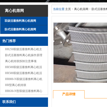
当前位置:
主页
>
离心机筛网
>
卧式活塞推
离心机筛网
双级活塞推料离心机筛网
卧式活塞推料离心机筛网
热门推荐
HR250双级活塞推料离心机主
要规格及技…
卧式活塞推料离心机操作原理
离心机转鼓拆卸注意事项
HR500双级活塞推料离心机活
塞
HR500双级活塞推料离心机活
塞
HR800-N双级活塞推料离心机
工作原理
HR型离心机转鼓
HR630-N型双级活塞推料离心
产品详情
机液压系统
联系我们