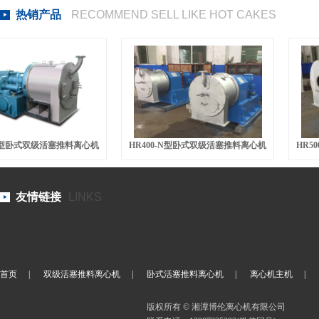
热销产品
RECOMMEND SELL LIKE HOT CAKES
卧式双级活塞推料离心机
HR400-N型卧式双级活塞推料离心机
HR500-
友情链接
LINKS
首页
|
双级活塞推料离心机
|
卧式活塞推料离心机
|
离心机主机
|
版权所有 © 湘潭博伦离心机有限公司